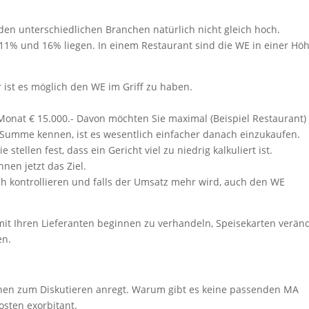
den unterschiedlichen Branchen natürlich nicht gleich hoch.
 11% und 16% liegen. In einem Restaurant sind die WE in einer Hö
 ist es möglich den WE im Griff zu haben.
 Monat € 15.000.- Davon möchten Sie maximal (Beispiel Restaurant
e Summe kennen, ist es wesentlich einfacher danach einzukaufen.
 stellen fest, dass ein Gericht viel zu niedrig kalkuliert ist.
nen jetzt das Ziel.
ch kontrollieren und falls der Umsatz mehr wird, auch den WE
e mit Ihren Lieferanten beginnen zu verhandeln, Speisekarten verän
en.
en zum Diskutieren anregt. Warum gibt es keine passenden MA
osten exorbitant.