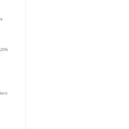
he
) 20%
dern