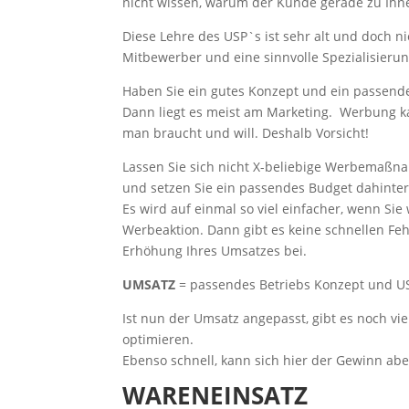
nicht wissen, warum der Kunde gerade zu Ihn
Diese Lehre des USP`s ist sehr alt und doch nie
Mitbewerber und eine sinnvolle Spezialisierun
Haben Sie ein gutes Konzept und ein passen
Dann liegt es meist am Marketing. Werbung 
man braucht und will. Deshalb Vorsicht!
Lassen Sie sich nicht X-beliebige Werbemaßnah
und setzen Sie ein passendes Budget dahinter
Es wird auf einmal so viel einfacher, wenn Si
Werbeaktion. Dann gibt es keine schnellen 
Erhöhung Ihres Umsatzes bei.
UMSATZ
= passendes Betriebs Konzept und US
Ist nun der Umsatz angepasst, gibt es noch v
optimieren.
Ebenso schnell, kann sich hier der Gewinn aber
WARENEINSATZ